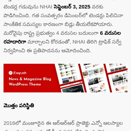
టెండర్ల గడువును NHAI
సెప్టెంబర్ 3, 2025
వరకు
పొడిగించింది. గత సంవత్సరం డిసెంబర్‌లో టెండర్లు పిలిచినా
సాంకేతిక సమస్యల కారణంగా బిడ్లు తీయలేకపోయారు.
మరోవైపు రాష్ట్ర ప్రభుత్వం 4 వరుసల బదులుగా
6 వరుసల
రహదారిగా
మార్చాలని కోరడంతో, NHAI తిరిగి ట్రాఫిక్ సర్వే
నిర్వహించి ఈ ప్రతిపాదనను ఆమోదించింది.
మొత్తం పరిస్థితి
2016లో మంజూరైన ఈ ఆర్‌ఆర్‌ఆర్ ప్రాజెక్టు ఎన్నో ఆలస్యాల