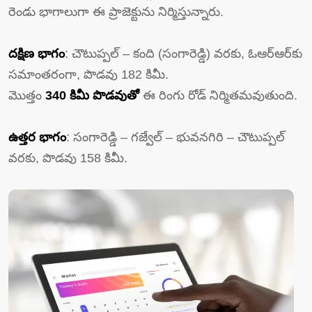
రెండు భాగాలుగా ఈ ప్రాజెక్టును నిర్మిస్తున్నారు.
దక్షిణ భాగం
: చౌటుప్పల్ – కంది (సంగారెడ్డి) వరకు, ఓఆర్‌ఆర్‌కు
సమాంతరంగా, పొడవు 182 కిమీ.
మొత్తం
340 కిమీ పొడవుతో
ఈ రింగు రోడ్ నిర్మితమవుతుంది.
ఉత్తర భాగం
: సంగారెడ్డి – గజ్వేల్ – భువనగిరి – చౌటుప్పల్
వరకు, పొడవు 158 కిమీ.