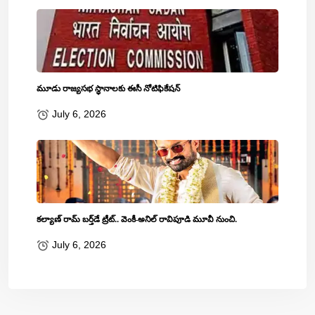
మూడు రాజ్యసభ స్థానాలకు ఈసీ నోటిఫికేషన్
July 6, 2026
కల్యాణ్ రామ్ బ‌ర్త్‌డే ట్రీట్‌.. వెంకీ-అనిల్ రావిపూడి మూవీ నుంచి.
July 6, 2026