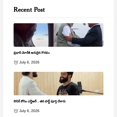
Recent Post
ప్రధాని మోదీకి అరుదైన గౌరవం
July 6, 2026
లెనిన్‌ కోసం ఎన్టీఆర్‌ .. తన పార్ట్‌ పూర్తి చేశారు
July 6, 2026