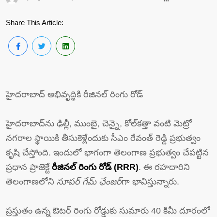
Share This Article:
హైదరాబాద్ అభివృద్ధికి రీజినల్ రింగు రోడ్
హైదరాబాద్‌ను ఢిల్లీ, ముంబై, చెన్నై, కోల్‌కత్తా వంటి మెట్రో
నగరాల స్థాయికి తీసుకెళ్లేందుకు సీఎం రేవంత్ రెడ్డి ప్రభుత్వం
కృషి చేస్తోంది. ఇందులో భాగంగా తెలంగాణ ప్రభుత్వం చేపట్టిన
ప్రధాన ప్రాజెక్టే
రీజినల్ రింగు రోడ్ (RRR)
. ఈ రహదారిని
తెలంగాణలోని
సూపర్ గేమ్ ఛేంజర్
గా భావిస్తున్నారు.
ప్రస్తుతం ఉన్న ఔటర్ రింగు రోడ్డుకు సుమారు 40 కిమీ దూరంలో