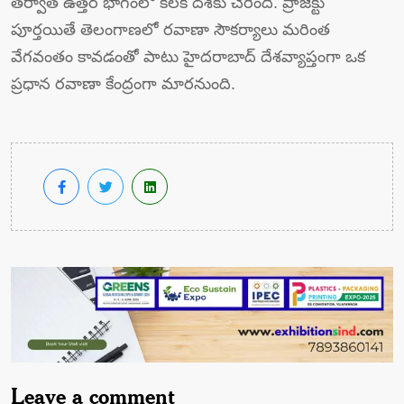
తర్వాత ఉత్తర భాగంలో కీలక దశకు చేరింది. ప్రాజెక్టు
పూర్తయితే తెలంగాణలో రవాణా సౌకర్యాలు మరింత
వేగవంతం కావడంతో పాటు హైదరాబాద్ దేశవ్యాప్తంగా ఒక
ప్రధాన రవాణా కేంద్రంగా మారనుంది.
Leave a comment