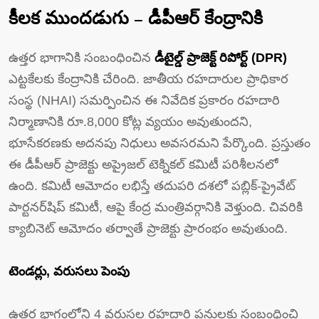
కీలక ముందడుగు – డీపీఆర్ కేంద్రానికి
ఉత్తర భాగానికి సంబంధించిన
డీటైల్డ్ ప్రాజెక్ట్ రిపోర్ట్ (DPR)
ఎట్టకేలకు కేంద్రానికి చేరింది. జాతీయ రహదారుల ప్రాధికార
సంస్థ (NHAI) సమర్పించిన ఈ నివేదిక ప్రకారం రహదారి
నిర్మాణానికి రూ.8,000 కోట్ల వ్యయం అవుతుందని,
భూసేకరణకు అదనపు నిధులు అవసరమని పేర్కొంది. ప్రస్తుతం
ఈ డీపీఆర్ ప్రాజెక్టు అప్రైజల్ టెక్నికల్ కమిటీ పరిశీలనలో
ఉంది. కమిటీ ఆమోదం లభిస్తే తదుపరి దశలో పబ్లిక్-ప్రైవేట్
పార్టనర్‌షిప్ కమిటీ, ఆపై కేంద్ర మంత్రివర్గానికి వెళ్తుంది. చివరికి
క్యాబినెట్ ఆమోదం తర్వాతే ప్రాజెక్టు ప్రారంభం అవుతుంది.
టెండర్లు, వరుసలు పెంపు
ఉత్తర భాగంలోని 4 వరుసల రహదారి పనులకు సంబంధించి