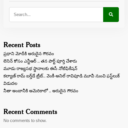
Recent Posts
ప్రధాని మోదీకి అరుదైన గౌరవం
లెనిన్‌ కోసం ఎన్టీఆర్‌ .. తన పార్ట్‌ పూర్తి చేశారు
మూడు రాజ్యసభ స్థానాలకు ఈసీ నోటిఫికేషన్
కల్యాణ్ రామ్ బ‌ర్త్‌డే ట్రీట్‌.. వెంకీ-అనిల్ రావిపూడి మూవీ నుంచి ఫస్ట్‌లుక్
విడుద‌ల‌
నీతా అంబానీకి అమెరికాలో .. అరుదైన గౌరవం
Recent Comments
No comments to show.