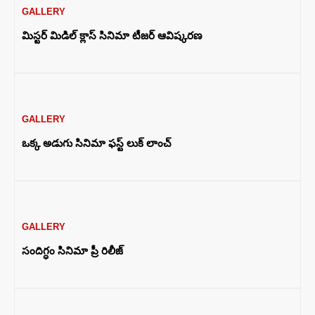
GALLERY
మిస్టర్ మిడిల్ క్లాస్ సినిమా టీజర్ ఆవిష్కరణ
GALLERY
ఒక్క అడుగు సినిమా ఫస్ట్ లుక్ లాంచ్
GALLERY
సందిగ్ధం సినిమా ప్రీ రిలీజ్