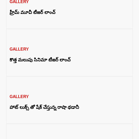
GALLERY
హ్రీమ్ మూవీ టీజర్ లాంచ్
GALLERY
కొత్త మలుపు సినిమా టీజర్ లాంచ్
GALLERY
హాట్ లుక్స్ తో షేక్ చేస్తున్న‌ రాషా థడానీ