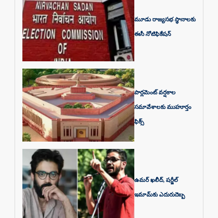
మూడు రాజ్యసభ స్థానాలకు
ఈసీ నోటిఫికేషన్
పార్లమెంట్ వర్షకాల
సమావేశాలకు ముహూర్తం
ఫిక్స్
ఉమర్ ఖలీద్, షర్జీల్
ఇమామ్‌కు ఎదురుదెబ్బ