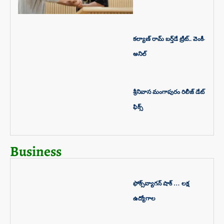
కల్యాణ్ రామ్ బ‌ర్త్‌డే ట్రీట్‌.. వెంకీ-
అనిల్
శ్రీనివాస మంగాపురం రిలీజ్ డేట్‌
ఫిక్స్‌
Business
ఫోక్స్‌వ్యాగన్ షాక్ … లక్ష
ఉద్యోగాల