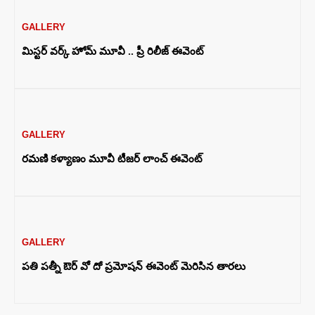
GALLERY
మిస్టర్ వర్క్ హోమ్ మూవీ .. ప్రీ రిలీజ్ ఈవెంట్
GALLERY
రమణి కళ్యాణం మూవీ టీజర్ లాంచ్ ఈవెంట్
GALLERY
పతి పత్నీ ఔర్‌ వో దో ప్రమోషన్‌ ఈవెంట్‌ మెరిసిన తారలు