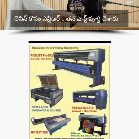
లెనిన్‌ కోసం ఎన్టీఆర్‌ .. తన పార్ట్‌ పూర్తి చేశారు