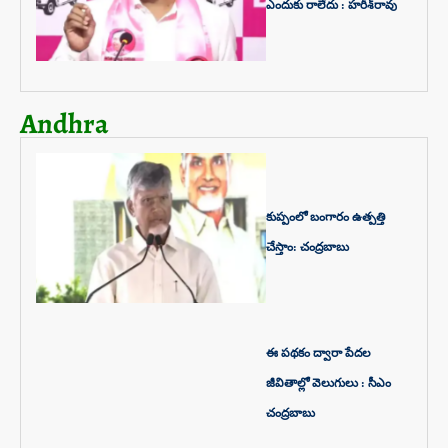
ఎందుకు రాలేదు : హరీశ్‌రావు
Andhra
కుప్పంలో బంగారం ఉత్పత్తి
చేస్తాం: చంద్రబాబు
ఈ పథకం ద్వారా పేదల
జీవితాల్లో వెలుగులు : సీఎం
చంద్రబాబు