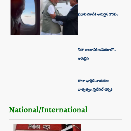
ప్రధాని మోదీకి అరుదైన గౌరవం
నీతా అంబానీకి అమెరికాలో ..
అరుదైన
తానా ఛార్లెట్ నాయకుల
దాతృత్వం..పైన్‌విల్ చర్చికి
National/International