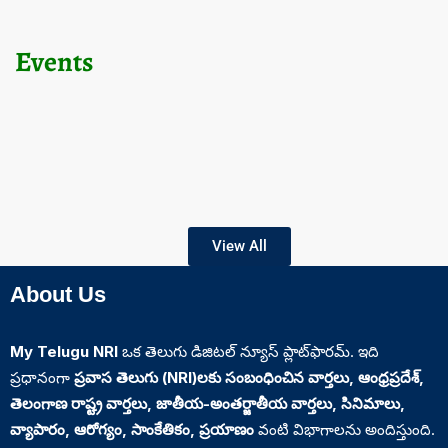
Events
View All
About Us
My Telugu NRI
ఒక తెలుగు డిజిటల్ న్యూస్ ప్లాట్‌ఫారమ్. ఇది
ప్రధానంగా
ప్రవాస తెలుగు (NRI)లకు సంబంధించిన వార్తలు, ఆంధ్రప్రదేశ్‌,
తెలంగాణ రాష్ట్ర వార్తలు, జాతీయ-అంతర్జాతీయ వార్తలు, సినిమాలు,
వ్యాపారం, ఆరోగ్యం, సాంకేతికం, ప్రయాణం
వంటి విభాగాలను అందిస్తుంది.