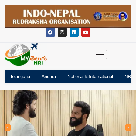
Telangana
Andhra
National & International
NRI