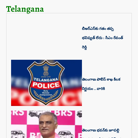
Telangana
బీఆర్ఎస్‌కు గతం తప్ప
భవిష్యత్‌ లేదు : సీఎం రేవంత్‌
రెడ్డి
తెలంగాణ పోలీస్ శాఖ కీలక
నిర్ణయం .. వారికి
తెలంగాణ భవన్‌కు జూపల్లి