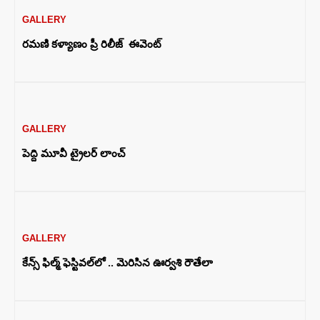
GALLERY
రమణి కళ్యాణం ప్రీ రిలీజ్ ఈవెంట్
GALLERY
పెద్ది మూవీ ట్రైలర్ లాంచ్
GALLERY
కేన్స్ ఫిల్మ్ ఫెస్టివల్‌లో .. మెరిసిన ఊర్వశి రౌతేలా