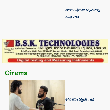
తిరుమల శ్రీవారిని దర్శించుకున్న
మంత్రి లోకేశ్
Cinema
లెనిన్‌ కోసం ఎన్టీఆర్‌ .. తన