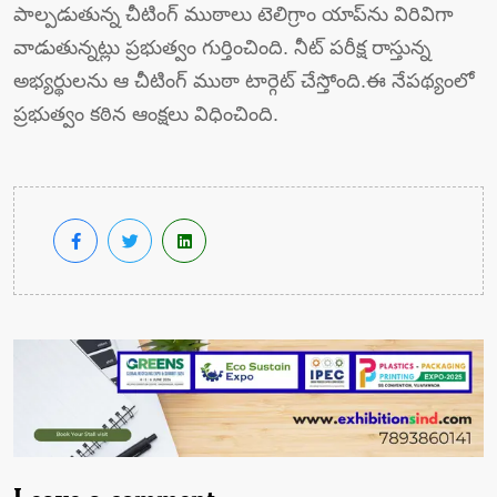
పాల్ప‌డుతున్న చీటింగ్ ముఠాలు టెలిగ్రాం యాప్‌ను విరివిగా
వాడుతున్న‌ట్లు ప్ర‌భుత్వం గుర్తించింది. నీట్ ప‌రీక్ష రాస్తున్న
అభ్య‌ర్థుల‌ను ఆ చీటింగ్ ముఠా టార్గెట్ చేస్తోంది.ఈ నేప‌థ్యంలో
ప్ర‌భుత్వం క‌ఠిన ఆంక్ష‌లు విధించింది.