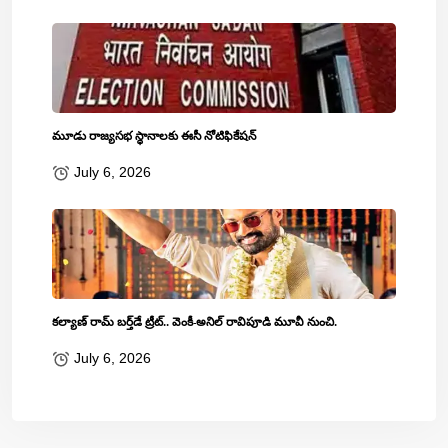
మూడు రాజ్యసభ స్థానాలకు ఈసీ నోటిఫికేషన్
July 6, 2026
కల్యాణ్ రామ్ బ‌ర్త్‌డే ట్రీట్‌.. వెంకీ-అనిల్ రావిపూడి మూవీ నుంచి.
July 6, 2026