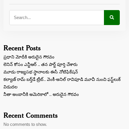
Recent Posts
ప్రధాని మోదీకి అరుదైన గౌరవం
లెనిన్‌ కోసం ఎన్టీఆర్‌ .. తన పార్ట్‌ పూర్తి చేశారు
మూడు రాజ్యసభ స్థానాలకు ఈసీ నోటిఫికేషన్
కల్యాణ్ రామ్ బ‌ర్త్‌డే ట్రీట్‌.. వెంకీ-అనిల్ రావిపూడి మూవీ నుంచి ఫస్ట్‌లుక్
విడుద‌ల‌
నీతా అంబానీకి అమెరికాలో .. అరుదైన గౌరవం
Recent Comments
No comments to show.