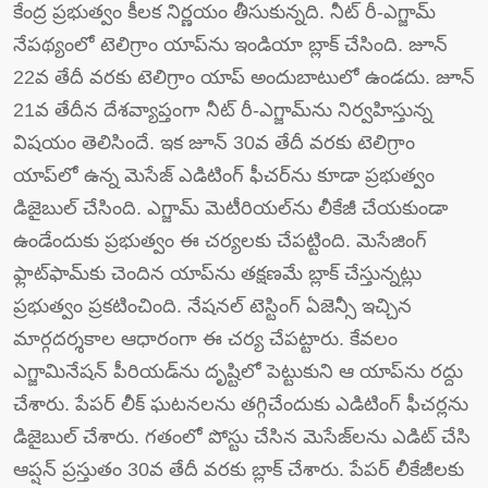
కేంద్ర ప్రభుత్వం కీల‌క నిర్ణ‌యం తీసుకున్న‌ది. నీట్ రీ-ఎగ్జామ్
నేప‌థ్యంలో టెలిగ్రాం యాప్‌ను ఇండియా బ్లాక్‌ చేసింది. జూన్
22వ తేదీ వ‌ర‌కు టెలిగ్రాం యాప్ అందుబాటులో ఉండ‌దు. జూన్
21వ తేదీన దేశ‌వ్యాప్తంగా నీట్ రీ-ఎగ్జామ్‌ను నిర్వ‌హిస్తున్న
విష‌యం తెలిసిందే. ఇక జూన్ 30వ తేదీ వ‌ర‌కు టెలిగ్రాం
యాప్‌లో ఉన్న మెసేజ్ ఎడిటింగ్ ఫీచ‌ర్‌ను కూడా ప్ర‌భుత్వం
డిజైబుల్ చేసింది. ఎగ్జామ్ మెటీరియ‌ల్‌ను లీకేజీ చేయ‌కుండా
ఉండేందుకు ప్ర‌భుత్వం ఈ చ‌ర్య‌ల‌కు చేప‌ట్టింది. మెసేజింగ్
ఫ్లాట్‌ఫామ్‌కు చెందిన యాప్‌ను త‌క్ష‌ణ‌మే బ్లాక్ చేస్తున్న‌ట్లు
ప్ర‌భుత్వం ప్ర‌క‌టించింది. నేష‌న‌ల్ టెస్టింగ్ ఏజెన్సీ ఇచ్చిన
మార్గ‌ద‌ర్శ‌కాల ఆధారంగా ఈ చ‌ర్య చేప‌ట్టారు. కేవ‌లం
ఎగ్జామినేష‌న్ పీరియ‌డ్‌ను దృష్టిలో పెట్టుకుని ఆ యాప్‌ను ర‌ద్దు
చేశారు. పేప‌ర్ లీక్ ఘ‌ట‌న‌ల‌ను త‌గ్గిచేందుకు ఎడిటింగ్ ఫీచ‌ర్ల‌ను
డిజైబుల్ చేశారు. గ‌తంలో పోస్టు చేసిన మెసేజ్‌ల‌ను ఎడిట్ చేసి
ఆప్ష‌న్ ప్ర‌స్తుతం 30వ తేదీ వ‌ర‌కు బ్లాక్ చేశారు. పేప‌ర్ లీకేజీల‌కు