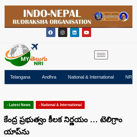
Telangana
Andhra
National & International
NRI
- Latest News
- National & International
కేంద్ర ప్రభుత్వం కీల‌క నిర్ణ‌యం … టెలిగ్రాం
యాప్‌ను