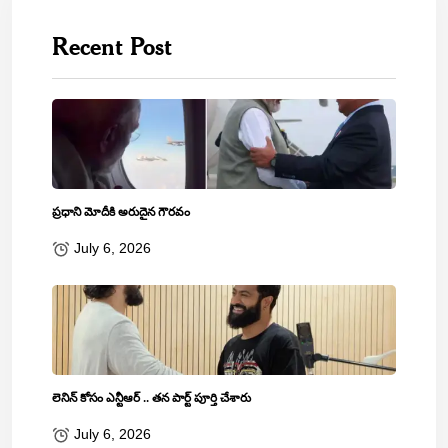
Recent Post
ప్రధాని మోదీకి అరుదైన గౌరవం
July 6, 2026
లెనిన్‌ కోసం ఎన్టీఆర్‌ .. తన పార్ట్‌ పూర్తి చేశారు
July 6, 2026