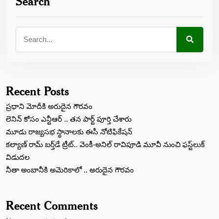
Search
Recent Posts
ప్రధాని మోదీకి అరుదైన గౌరవం
లెనిన్‌ కోసం ఎన్టీఆర్‌ .. తన పార్ట్‌ పూర్తి చేశారు
మూడు రాజ్యసభ స్థానాలకు ఈసీ నోటిఫికేషన్
కల్యాణ్ రామ్ బ‌ర్త్‌డే ట్రీట్‌.. వెంకీ-అనిల్ రావిపూడి మూవీ నుంచి ఫస్ట్‌లుక్
విడుద‌ల‌
నీతా అంబానీకి అమెరికాలో .. అరుదైన గౌరవం
Recent Comments