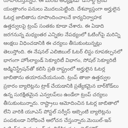
రూపొందిస్తున్నది. ఈ మేరకు అధ్యక్షుడు డొనాల్డ్‌ ట్రంప్‌
యంత్రాంగం పనులు మొదలుపెట్టింది. దేశవ్యాప్తంగా అర్హులైన
ఓటర్ల జాబితాను రూపొందించాలనే కార్యనిర్వాహక
ఉత్తర్వులపై ట్రంప్‌ సంతకం కూడా చేశారు. ఈ ఏడాది
జరగనున్న మధ్యంతర ఎన్నికల నేపథ్యంలో ఓటింగ్‌పై మరిన్ని
ఆంక్షలు విధించడానికి ఈ చర్యలు తీసుకుంటున్నట్లు
తెలుస్తోంది. ఈ నేషనల్ ఎలిజిబుల్ ఓటర్‌ లిస్టు రూపకల్పనలో
భాగంగా హోంల్యాండ్ సెక్యూరిటీ విభాగం, సోషల్ సెక్యూరిటీ
అడ్మినిస్ట్రేషన్‌తో కలిసి ప్రతి రాష్ట్రంలో అర్హులైన ఓటర్ల
జాబితాను తయారుచేయనుంది. ట్రంప్‌ తాజా ఉత్తర్వుల
ప్రకారం బ్యాలెట్లను ట్రాక్ చేయడానికి ప్రత్యేకమైన బార్‌కోడ్‌లు
ఉన్న సురక్షితమైన ఎన్వలప్‌లు ఉండేలా ట్రంప్ చర్యలు
తీసుకుంటున్నారు. రాష్ట్రాలు ఆమోదించిన ఓటర్ల జాబితాలో
లేని వారికి యూఎస్ పోస్టల్ సర్వీస్ ఆబ్సెంటి బ్యాలెట్లను
పంపకుండా నిరోధించే ఆలోచన చేస్తున్నారు.మెయిల్-ఇన్