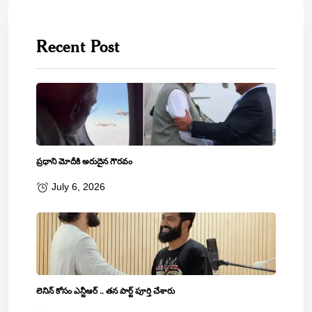
Recent Post
ప్రధాని మోదీకి అరుదైన గౌరవం
July 6, 2026
లెనిన్‌ కోసం ఎన్టీఆర్‌ .. తన పార్ట్‌ పూర్తి చేశారు