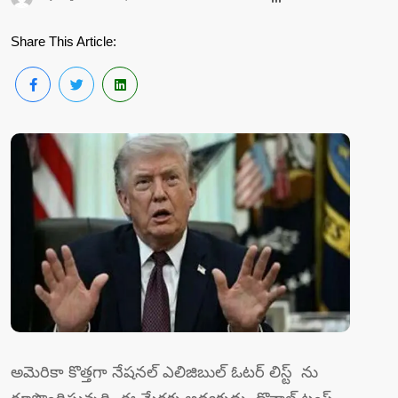
Share This Article:
అమెరికా కొత్తగా నేషనల్‌ ఎలిజిబుల్‌ ఓటర్‌ లిస్ట్‌ ను