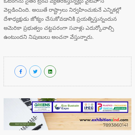
ఓటింగ్‌ను సైతం ట్రంప్ వ్యతిరేకిస్తున్నట్లు వైట్‌హౌస్
వెల్లడించింది. అయితే రాష్ట్రాలు నిర్వహించుకునే ఎన్నికల్లో
దేశాధ్యక్షుడు జోక్యం చేసుకోవడానికి ప్రయత్నిస్తున్నందున
అమెరికా ప్రభుత్వం చట్టపరంగా సవాళ్లు ఎదుర్కోవాల్సి
ఉంటుందని నిపుణులు అంచనా వేస్తున్నారు.