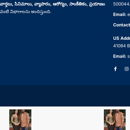
వార్తలు, సినిమాలు, వ్యాపారం, ఆరోగ్యం, సాంకేతికం, ప్రయాణం
500044
వంటి విభాగాలను అందిస్తుంది.
Email:
e
Contact
US Addr
41084 B
Email:
s