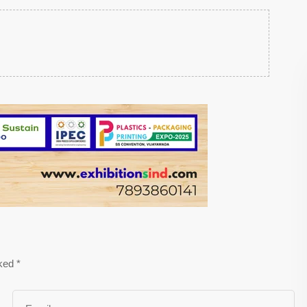
rked
*