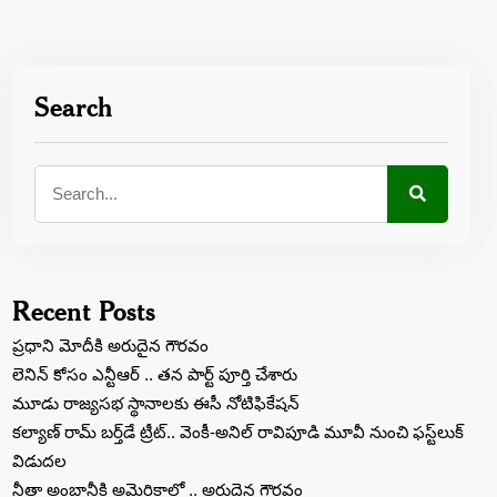
Search
Recent Posts
ప్రధాని మోదీకి అరుదైన గౌరవం
లెనిన్‌ కోసం ఎన్టీఆర్‌ .. తన పార్ట్‌ పూర్తి చేశారు
మూడు రాజ్యసభ స్థానాలకు ఈసీ నోటిఫికేషన్
కల్యాణ్ రామ్ బ‌ర్త్‌డే ట్రీట్‌.. వెంకీ-అనిల్ రావిపూడి మూవీ నుంచి ఫస్ట్‌లుక్
విడుద‌ల‌
నీతా అంబానీకి అమెరికాలో .. అరుదైన గౌరవం