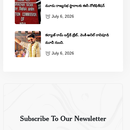
మూడు రాజ్యసభ స్థానాలకు ఈసీ నోటిఫికేషన్
July 6, 2026
కల్యాణ్ రామ్ బ‌ర్త్‌డే ట్రీట్‌.. వెంకీ-అనిల్ రావిపూడి
మూవీ నుంచి.
July 6, 2026
Subscribe To Our Newsletter