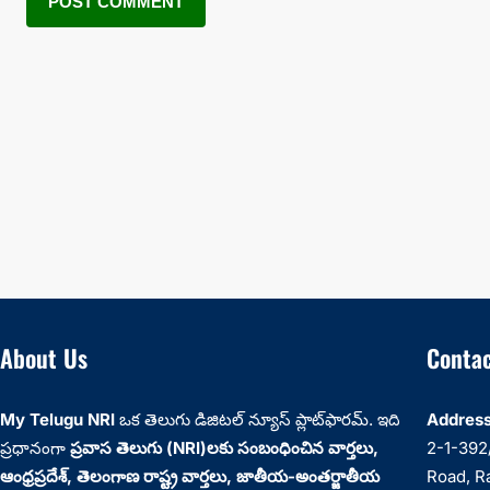
About Us
Contac
My Telugu NRI
ఒక తెలుగు డిజిటల్ న్యూస్ ప్లాట్‌ఫారమ్. ఇది
Address
ప్రధానంగా
ప్రవాస తెలుగు (NRI)లకు సంబంధించిన వార్తలు,
2-1-392/
ఆంధ్రప్రదేశ్‌, తెలంగాణ రాష్ట్ర వార్తలు, జాతీయ-అంతర్జాతీయ
Road, R