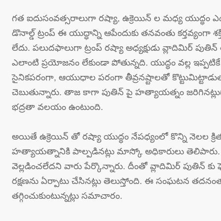
గత ఐదుసంవత్సరాలుగా రష్యా, ఉక్రెయిన్ ల మధ్య యుద్ధం ఎడ
డొనాల్డ్ ట్రంప్ ఈ యుద్ధాన్ని ఆపేందుకు తనవంతు కర్తవ్యంగా
లేదు. పలుదఫాలుగా ట్రంప్ రష్యా అధ్యక్షుడు వ్లాదిమిర్ పుతిన్ 
ఎలాంటి ప్రయోజనం లేకుండా పోతున్నది. యుద్ధం వల్ల ఇప్పటికే ర
సైనికపరంగా, ఆయుధాల పరంగా తీవ్రనష్టాలతో కొట్టుమిట్టాడుతున
చెబుతున్నారు. తాజ కాగా పుతిన్ పై హత్యాయత్నం జరిగినట్ల
భద్రతా వలయం ఉంటుంది.
అయితే ఉక్రెయిన్ తో రష్యా యుద్ధం నేపధ్యంలో కొన్ని నెలల క్రిత
హత్యాయత్నానికి పాల్పడినట్లు మాస్కో అధికారులు తెలిపార
వెల్లడించలేదని వారు పేర్కొన్నారు. దీంతో వ్లాదిమిర్ పుతిన్ కు ఫ
రక్షణను ఏర్పాటు చేసినట్లు తెలుస్తోంది. ఈ సంఘటన తద
తగ్గించుకుంటున్నట్లు సమాచారం.