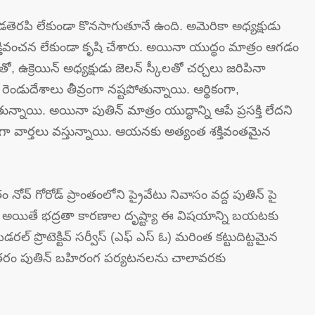
తెరపి లేకుండా కొనసాగుతూనే ఉంది. అమెరికా అధ్యక్షుడు
 శక్తివంచన లేకుండా కృషి చేశారు. అయినా యుద్ధం మాత్రం ఆగడం
తో, ఉక్రెయిన్ అధ్యక్షుడు జెలన్ స్కీలతో చర్చలు జరిపినా
ెండుదేశాలు తీవ్రంగా నష్టపోతున్నాయి. ఆర్థికంగా,
్నాయి. అయినా పుతిన్ మాత్రం యుద్ధాన్ని ఆపే ప్రసక్తి లేదని
ుగా వార్తలు వస్తున్నాయి. ఆయనకు అత్యంత శక్తివంతమైన
ం నోవ్ గోరోడ్ ప్రాంతంలోని ప్రైవేటు నివాసం వద్ద పుతిన్ పై
ు. అయితే భద్రతా కారణాల దృష్ట్యా ఈ విషయాన్ని బయటకు
ెడరల్ ప్రొటెక్టివ్ సర్వీస్ (ఎఫ్ ఎస్ ఓ) మరింత కట్టుదిట్టమైన
నంతరం పుతిన్ బహిరంగ పర్యటనలను చాలావరకు