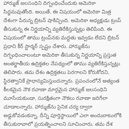
హార్ముజ్ జలసంధిని దిగ్బంధించేందుకు అమెరికా
సిద్ధమవుతోంది. అయితే, ఈ విషయంలో అమెరికా మిత్ర
దేశంగా పేరున్న బ్రిటన్ షాకిచ్చింది. అమెరికా అధ్యక్షుడు ట్రంప్
తీసుకున్న ఈ నిర్ణయాన్ని వ్యతిరేకిస్తున్నట్లు తెలిపింది. ఈ
విషయంలో తాము ట్రంప్‌నకు మద్దతు ఇవ్వడం లేదని బ్రిటన్
ప్రధాని కీర్ స్టార్మర్ స్పష్టం చేశారు. హార్ముజ్‌ను
దిగ్బంధించాలంటూ అమెరికా తీసుకున్న నిర్ణయాన్ని ప్రస్తుత
అంతర్జాతీయ ఉద్రిక్తతల నేపథ్యంలో తాము వ్యతిరేకిస్తున్నట్లు
తెలిపారు. తమ దేశం ఉద్రిక్తతలు పెరగాలని కోరుకోదని,
స్థిరత్వానికే ప్రాధాన్యమిస్తుందన్నారు. ప్రపంచంలోనే అత్యంత
కీలకమైన నౌక రవాణా మార్గమైన హార్ముజ్ జలసంధిని
మూసేయకుండా, సురక్షితంగా నౌకలు రవాణా జరిగేలా
చూడాలన్నారు. హార్ముజ్‌ను సైనిక చర్య ద్వారా
అడ్డుకోవడంకన్నా, దీన్ని పూర్తిస్థాయిలో ఎలా అందుబాటులోకి
తీసుకురావాలో ప్రయత్నించాలని సూచించారు. తమ దేశ