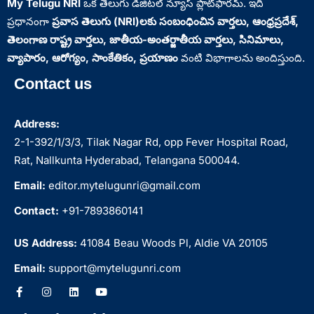
My Telugu NRI
ఒక తెలుగు డిజిటల్ న్యూస్ ప్లాట్‌ఫారమ్. ఇది
ప్రధానంగా
ప్రవాస తెలుగు (NRI)లకు సంబంధించిన వార్తలు, ఆంధ్రప్రదేశ్‌,
తెలంగాణ రాష్ట్ర వార్తలు, జాతీయ-అంతర్జాతీయ వార్తలు, సినిమాలు,
వ్యాపారం, ఆరోగ్యం, సాంకేతికం, ప్రయాణం
వంటి విభాగాలను అందిస్తుంది.
Contact us
Address:
2-1-392/1/3/3, Tilak Nagar Rd, opp Fever Hospital Road,
Rat, Nallkunta Hyderabad, Telangana 500044.
Email:
editor.mytelugunri@gmail.com
Contact:
+91-7893860141
US Address:
41084 Beau Woods Pl, Aldie VA 20105
Email:
support@mytelugunri.com