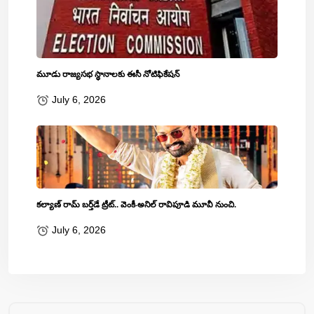
మూడు రాజ్యసభ స్థానాలకు ఈసీ నోటిఫికేషన్
July 6, 2026
కల్యాణ్ రామ్ బ‌ర్త్‌డే ట్రీట్‌.. వెంకీ-అనిల్ రావిపూడి మూవీ నుంచి.
July 6, 2026