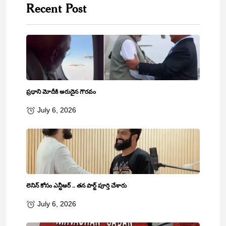
Recent Post
ప్రధాని మోదీకి అరుదైన గౌరవం
July 6, 2026
లెనిన్‌ కోసం ఎన్టీఆర్‌ .. తన పార్ట్‌ పూర్తి చేశారు
July 6, 2026