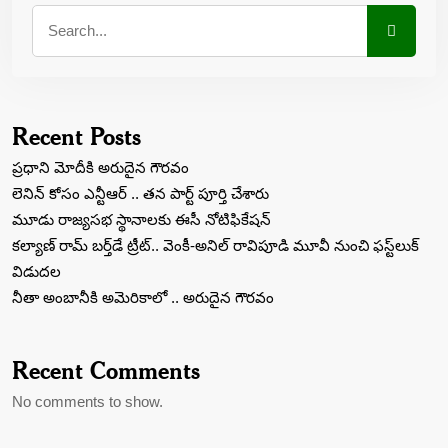
Recent Posts
ప్రధాని మోదీకి అరుదైన గౌరవం
లెనిన్‌ కోసం ఎన్టీఆర్‌ .. తన పార్ట్‌ పూర్తి చేశారు
మూడు రాజ్యసభ స్థానాలకు ఈసీ నోటిఫికేషన్
కల్యాణ్ రామ్ బ‌ర్త్‌డే ట్రీట్‌.. వెంకీ-అనిల్ రావిపూడి మూవీ నుంచి ఫస్ట్‌లుక్
విడుద‌ల‌
నీతా అంబానీకి అమెరికాలో .. అరుదైన గౌరవం
Recent Comments
No comments to show.