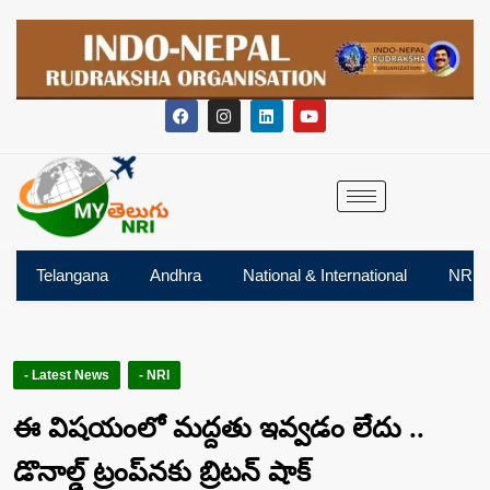
Telangana
Andhra
National & International
NRI
- Latest News
- NRI
ఈ విషయంలో మద్దతు ఇవ్వడం లేదు ..
డొనాల్డ్ ట్రంప్‌నకు బ్రిటన్ షాక్