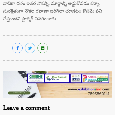
నావికా దళం ఇతర నౌకల్ని, మార్గాల్ని అడ్డుకోవడం కన్నా,
సురక్షితంగా నౌకల రవాణా జరిగేలా చూడటం కోసమే పని
చేస్తుందని స్టార్మర్ వివరించారు.
Leave a comment