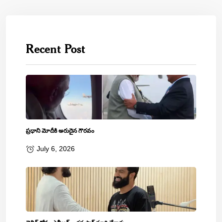
Recent Post
ప్రధాని మోదీకి అరుదైన గౌరవం
July 6, 2026