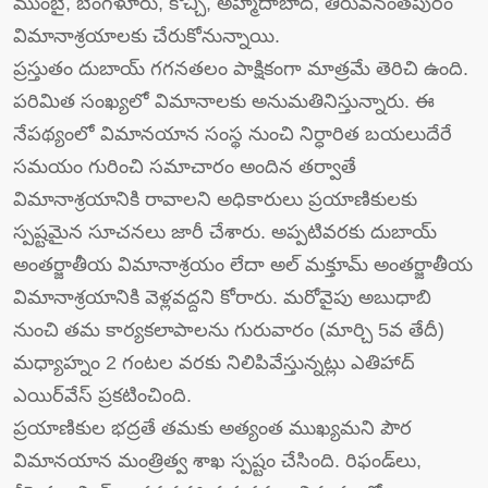
ముంబై, బెంగళూరు, కొచ్చి, అహ్మదాబాద్, తిరువనంతపురం
విమానాశ్రయాలకు చేరుకోనున్నాయి.
ప్రస్తుతం దుబాయ్ గగనతలం పాక్షికంగా మాత్రమే తెరిచి ఉంది.
పరిమిత సంఖ్యలో విమానాలకు అనుమతినిస్తున్నారు. ఈ
నేపథ్యంలో విమానయాన సంస్థ నుంచి నిర్ధారిత బయలుదేరే
సమయం గురించి సమాచారం అందిన తర్వాతే
విమానాశ్రయానికి రావాలని అధికారులు ప్రయాణికులకు
స్పష్టమైన సూచనలు జారీ చేశారు. అప్పటివరకు దుబాయ్
అంతర్జాతీయ విమానాశ్రయం లేదా అల్ మక్తూమ్ అంతర్జాతీయ
విమానాశ్రయానికి వెళ్లవద్దని కోరారు. మరోవైపు అబుధాబి
నుంచి తమ కార్యకలాపాలను గురువారం (మార్చి 5వ తేదీ)
మధ్యాహ్నం 2 గంటల వరకు నిలిపివేస్తున్నట్లు ఎతిహాద్
ఎయిర్‌వేస్ ప్రకటించింది.
ప్రయాణికుల భద్రతే తమకు అత్యంత ముఖ్యమని పౌర
విమానయాన మంత్రిత్వ శాఖ స్పష్టం చేసింది. రిఫండ్‌లు,