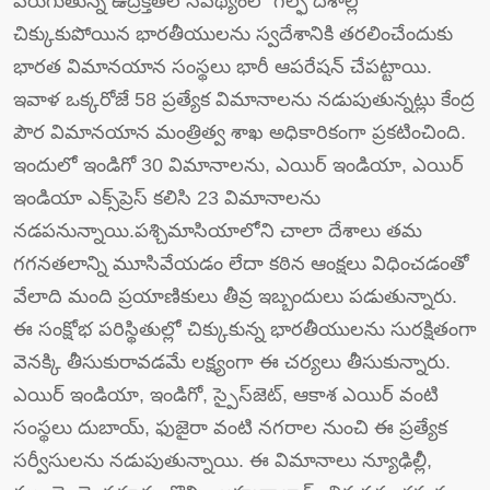
పెరుగుతున్న ఉద్రిక్తతల నేపథ్యంలో గల్ఫ్ దేశాల్లో
చిక్కుకుపోయిన భారతీయులను స్వదేశానికి తరలించేందుకు
భారత విమానయాన సంస్థలు భారీ ఆపరేషన్ చేపట్టాయి.
ఇవాళ‌ ఒక్కరోజే 58 ప్రత్యేక విమానాలను నడుపుతున్నట్లు కేంద్ర
పౌర విమానయాన మంత్రిత్వ శాఖ అధికారికంగా ప్రకటించింది.
ఇందులో ఇండిగో 30 విమానాలను, ఎయిర్ ఇండియా, ఎయిర్
ఇండియా ఎక్స్‌ప్రెస్ కలిసి 23 విమానాలను
నడపనున్నాయి.పశ్చిమాసియాలోని చాలా దేశాలు తమ
గగనతలాన్ని మూసివేయడం లేదా కఠిన ఆంక్షలు విధించడంతో
వేలాది మంది ప్రయాణికులు తీవ్ర ఇబ్బందులు పడుతున్నారు.
ఈ సంక్షోభ పరిస్థితుల్లో చిక్కుకున్న భారతీయులను సురక్షితంగా
వెనక్కి తీసుకురావడమే లక్ష్యంగా ఈ చర్యలు తీసుకున్నారు.
ఎయిర్ ఇండియా, ఇండిగో, స్పైస్‌జెట్, ఆకాశ ఎయిర్‌ వంటి
సంస్థలు దుబాయ్, ఫుజైరా వంటి నగరాల నుంచి ఈ ప్రత్యేక
సర్వీసులను నడుపుతున్నాయి. ఈ విమానాలు న్యూఢిల్లీ,