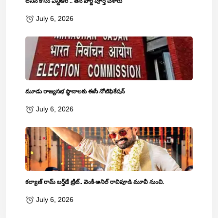
లెనిన్‌ కోసం ఎన్టీఆర్‌ .. తన పార్ట్‌ పూర్తి చేశారు
July 6, 2026
మూడు రాజ్యసభ స్థానాలకు ఈసీ నోటిఫికేషన్
July 6, 2026
కల్యాణ్ రామ్ బ‌ర్త్‌డే ట్రీట్‌.. వెంకీ-అనిల్ రావిపూడి మూవీ నుంచి.
July 6, 2026