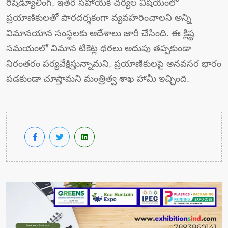
రీషెడ్యూలింగ్, ఇతర సహాయక చర్యల విషయంలో
ప్రయాణికులతో పారదర్శకంగా వ్యవహరించాలని అన్ని
విమానయాన సంస్థలకు ఆదేశాలు జారీ చేసింది. ఈ క్లిష్ట
సమయంలో విమాన టికెట్ల ధరలు అదుపు తప్పకుండా
నిరంతరం పర్యవేక్షిస్తున్నామని, ప్రయాణికులపై అనవసర భారం
పడకుండా చూస్తామని మంత్రిత్వ శాఖ హామీ ఇచ్చింది.