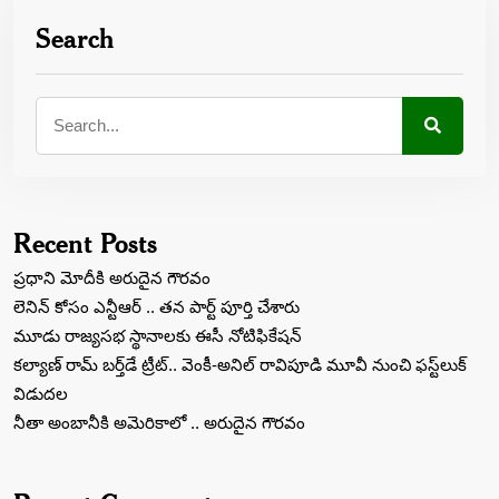
Search
Recent Posts
ప్రధాని మోదీకి అరుదైన గౌరవం
లెనిన్‌ కోసం ఎన్టీఆర్‌ .. తన పార్ట్‌ పూర్తి చేశారు
మూడు రాజ్యసభ స్థానాలకు ఈసీ నోటిఫికేషన్
కల్యాణ్ రామ్ బ‌ర్త్‌డే ట్రీట్‌.. వెంకీ-అనిల్ రావిపూడి మూవీ నుంచి ఫస్ట్‌లుక్
విడుద‌ల‌
నీతా అంబానీకి అమెరికాలో .. అరుదైన గౌరవం