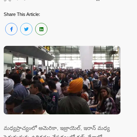
Share This Article:
మధ్యప్రాచ్యంలో అమెరికా, ఇజ్రాయెల్, ఇరాన్ మధ్య