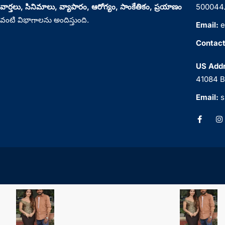
వార్తలు, సినిమాలు, వ్యాపారం, ఆరోగ్యం, సాంకేతికం, ప్రయాణం
500044
వంటి విభాగాలను అందిస్తుంది.
Email:
e
Contact
US Addr
41084 B
Email:
s