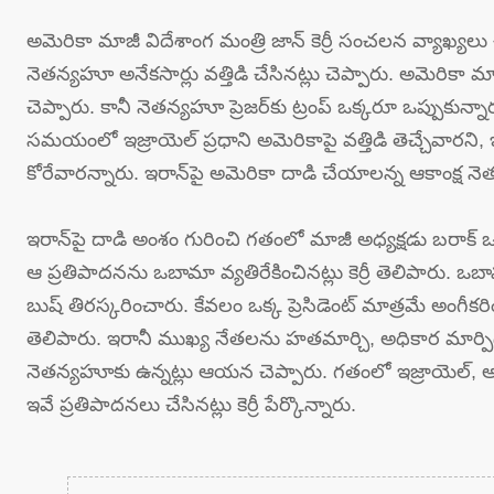
అమెరికా మాజీ విదేశాంగ మంత్రి జాన్ కెర్రీ సంచ‌ల‌న వ్యాఖ్య‌లు
నెత‌న్య‌హూ అనేక‌సార్లు వ‌త్తిడి చేసిన‌ట్లు చెప్పారు. అమెరికా 
చెప్పారు. కానీ నెత‌న్య‌హూ ప్రెజ‌ర్‌కు ట్రంప్ ఒక్క‌రూ ఒప్పుకున్
స‌మ‌యంలో ఇజ్రాయెల్ ప్ర‌ధాని అమెరికాపై వ‌త్తిడి తెచ్చేవార‌ని,
కోరేవార‌న్నారు. ఇరాన్‌పై అమెరికా దాడి చేయాల‌న్న ఆకాంక్ష నెత‌న్
ఇరాన్‌పై దాడి అంశం గురించి గ‌తంలో మాజీ అధ్య‌క్ష‌డు బ‌రాక్ 
ఆ ప్ర‌తిపాద‌న‌ను ఒబామా వ్య‌తిరేకించిన‌ట్లు కెర్రీ తెలిపారు. ఒబామ
బుష్ తిర‌స్క‌రించారు. కేవ‌లం ఒక్క ప్రెసిడెంట్ మాత్ర‌మే అంగీక‌రించా
తెలిపారు. ఇరానీ ముఖ్య నేత‌ల‌ను హ‌త‌మార్చి, అధికార మార్పి
నెత‌న్య‌హూకు ఉన్న‌ట్లు ఆయ‌న చెప్పారు. గ‌తంలో ఇజ్రాయెల్,
ఇవే ప్ర‌తిపాద‌న‌లు చేసిన‌ట్లు కెర్రీ పేర్కొన్నారు.