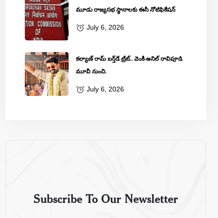
మూడు రాజ్యసభ స్థానాలకు ఈసీ నోటిఫికేషన్
July 6, 2026
కల్యాణ్ రామ్ బ‌ర్త్‌డే ట్రీట్‌.. వెంకీ-అనిల్ రావిపూడి
మూవీ నుంచి.
July 6, 2026
Subscribe To Our Newsletter