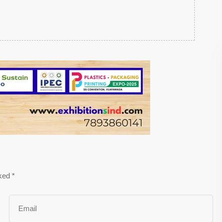
rked
*