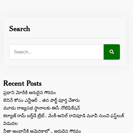
Search
Recent Posts
ప్రధాని మోదీకి అరుదైన గౌరవం
లెనిన్‌ కోసం ఎన్టీఆర్‌ .. తన పార్ట్‌ పూర్తి చేశారు
మూడు రాజ్యసభ స్థానాలకు ఈసీ నోటిఫికేషన్
కల్యాణ్ రామ్ బ‌ర్త్‌డే ట్రీట్‌.. వెంకీ-అనిల్ రావిపూడి మూవీ నుంచి ఫస్ట్‌లుక్
విడుద‌ల‌
నీతా అంబానీకి అమెరికాలో .. అరుదైన గౌరవం