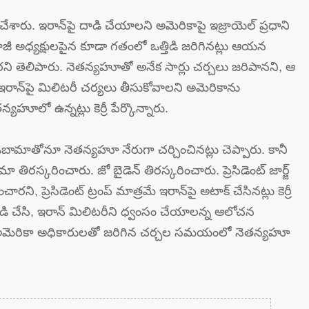
 చేశారు. ఇరాన్‌పై దాడి చేయాల‌ని అమెరికాపై ఇజ్రాయెల్ ప్ర‌ధాని
మాజీ అధ్య‌క్షుల‌పైన కూడా గ‌తంలో ఒత్తిడి జ‌రిగిన‌ట్లు ఆయ‌న
నార‌ని తెలిపారు. నెత‌న్య‌హూతో అనేక సార్లు చ‌ర్చ‌లు జ‌రిపాన‌ని, ఆ
 ఇరాన్‌పై మిలిట‌రీ చ‌ర్య‌లు తీసుకోవాల‌ని అమెరికాను
య‌హూలో ఉన్న‌ట్లు కెర్రీ పేర్కొన్నారు.
ఒబామాతోనూ నెత‌న్య‌హూ నేరుగా చ‌ర్చించిన‌ట్లు చెప్పారు. కానీ
ా తిర‌స్క‌రించారు. జో బైడెన్ తిర‌స్క‌రించారు. ప్రెసిడెంట్ జార్జ్
ర‌ని, ప్రెసిడెంట్ ట్రంప్ మాత్ర‌మే ఇరాన్‌పై అటాక్ చేసిన‌ట్లు కెర్రీ
డి చేసి, ఇరాన్ మిలిట‌రీని ధ్వంసం చేయాల‌న్న ఆలోచ‌న
 అమెరికా అధికారులతో జ‌రిగిన చ‌ర్చ‌ల స‌మ‌యంలో నెత‌న్య‌హూ