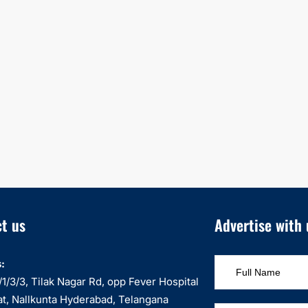
t us
Advertise with 
:
1/3/3, Tilak Nagar Rd, opp Fever Hospital
at, Nallkunta Hyderabad, Telangana