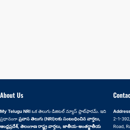
About Us
Contac
My Telugu NRI
ఒక తెలుగు డిజిటల్ న్యూస్ ప్లాట్‌ఫారమ్. ఇది
Address
ప్రధానంగా
ప్రవాస తెలుగు (NRI)లకు సంబంధించిన వార్తలు,
2-1-392/
ఆంధ్రప్రదేశ్‌, తెలంగాణ రాష్ట్ర వార్తలు, జాతీయ-అంతర్జాతీయ
Road, R