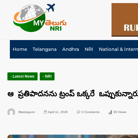
Home
Telangana
Andhra
NRI
National & Inter
- Latest News
- NRI
ఆ ప్ర‌తిపాద‌న‌ను ట్రంప్ ఒక్క‌రే ఒప్పుకున్నారు :
Mytelugunri
April 11, 2026
0 Comments
36 Views