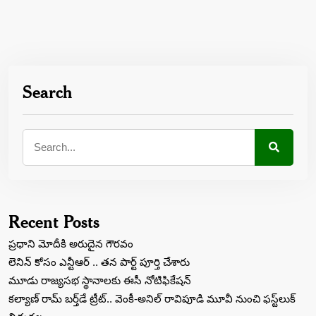
Search
Recent Posts
ప్రధాని మోదీకి అరుదైన గౌరవం
లెనిన్‌ కోసం ఎన్టీఆర్‌ .. తన పార్ట్‌ పూర్తి చేశారు
మూడు రాజ్యసభ స్థానాలకు ఈసీ నోటిఫికేషన్
కల్యాణ్ రామ్ బ‌ర్త్‌డే ట్రీట్‌.. వెంకీ-అనిల్ రావిపూడి మూవీ నుంచి ఫస్ట్‌లుక్