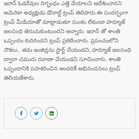
ఇరాన్ ఓడరేవుల దిగ్భంధం ఎత్తి వేయాలని ఆదేశించానని
అమెరికా అధ్యక్షుడు డొనాల్డ్ ట్రంప్ తెలిపారు.ఈ సందర్బంగా
ట్రంప్ మీడియాతో మాట్లాడుతూ సుంకం లేకుండా హర్మూజ్
జలసంధి తెరుచుకుంటుందని అన్నారు. ఇరాన్ తో శాంతి
ఒప్పందం కుదిరిందని ట్రంప్ ప్రకటించారు. ప్రపంచంలోని
నౌకలు.. తమ ఇంజిన్లను స్టార్ట్ చేయండని, హర్మూజ్ జలసంధి
ద్వారా చమురు రవాణా చేయండని సూచించారు. శాంతి
ఒప్పందానికి సహకరించిన అందరికీ అభినందనలు ట్రంప్
తెలియజేశారు.