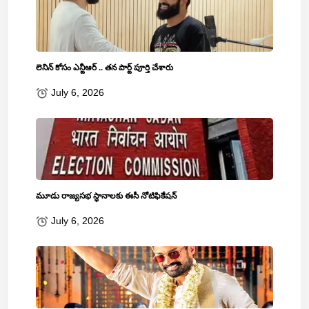
లెనిన్‌ కోసం ఎన్టీఆర్‌ .. తన పార్ట్‌ పూర్తి చేశారు
July 6, 2026
మూడు రాజ్యసభ స్థానాలకు ఈసీ నోటిఫికేషన్
July 6, 2026