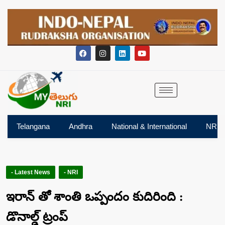
Telangana
Andhra
National & International
NRI
- Latest News
- NRI
ఇరాన్ తో శాంతి ఒప్పందం కుదిరింది :
డొనాల్డ్ ట్రంప్